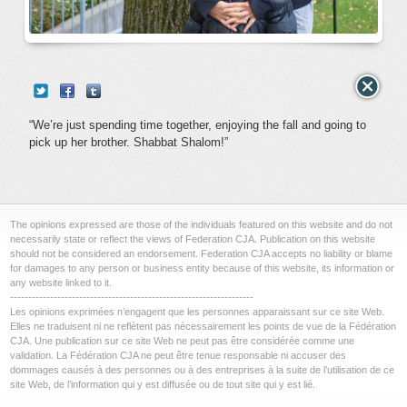
“We’re just spending time together, enjoying the fall and going to
pick up her brother. Shabbat Shalom!”
The opinions expressed are those of the individuals featured on this website and do not
necessarily state or reflect the views of Federation CJA. Publication on this website
should not be considered an endorsement. Federation CJA accepts no liability or blame
for damages to any person or business entity because of this website, its information or
any website linked to it.
-------------------------------------------------------------------
Les opinions exprimées n’engagent que les personnes apparaissant sur ce site Web.
Elles ne traduisent ni ne reflètent pas nécessairement les points de vue de la Fédération
CJA. Une publication sur ce site Web ne peut pas être considérée comme une
validation. La Fédération CJA ne peut être tenue responsable ni accuser des
dommages causés à des personnes ou à des entreprises à la suite de l’utilisation de ce
site Web, de l’information qui y est diffusée ou de tout site qui y est lié.