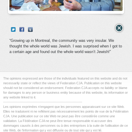
“Growing up in Montreal, the community was very insular. We
thought the whole world was Jewish. I was surprised when I got to
a certain age and found out the whole world wasn’t Jewish!”
The opinions expressed are those of the individuals featured on this website and do not
necessarily state or reflect the views of Federation CJA. Publication on this website
should not be considered an endorsement. Federation CJA accepts no liability or blame
for damages to any person or business entity because of this website, its information or
any website linked to it.
-------------------------------------------------------------------
Les opinions exprimées n’engagent que les personnes apparaissant sur ce site Web.
Elles ne traduisent ni ne reflètent pas nécessairement les points de vue de la Fédération
CJA. Une publication sur ce site Web ne peut pas être considérée comme une
validation. La Fédération CJA ne peut être tenue responsable ni accuser des
dommages causés à des personnes ou à des entreprises à la suite de l’utilisation de ce
site Web, de l’information qui y est diffusée ou de tout site qui y est lié.