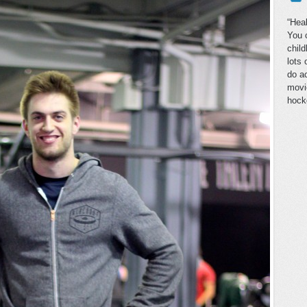
“Heal
You c
chil
lots 
do ac
movie
hock