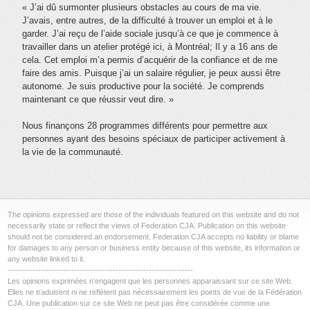
« J’ai dû surmonter plusieurs obstacles au cours de ma vie.
J’avais, entre autres, de la difficulté à trouver un emploi et à le
garder. J’ai reçu de l’aide sociale jusqu’à ce que je commence à
travailler dans un atelier protégé ici, à Montréal; Il y a 16 ans de
cela. Cet emploi m’a permis d’acquérir de la confiance et de me
faire des amis. Puisque j’ai un salaire régulier, je peux aussi être
autonome. Je suis productive pour la société. Je comprends
maintenant ce que réussir veut dire. »
Nous finançons 28 programmes différents pour permettre aux
personnes ayant des besoins spéciaux de participer activement à
la vie de la communauté.
The opinions expressed are those of the individuals featured on this website and do not
necessarily state or reflect the views of Federation CJA. Publication on this website
should not be considered an endorsement. Federation CJA accepts no liability or blame
for damages to any person or business entity because of this website, its information or
any website linked to it.
-------------------------------------------------------------------
Les opinions exprimées n’engagent que les personnes apparaissant sur ce site Web.
Elles ne traduisent ni ne reflètent pas nécessairement les points de vue de la Fédération
CJA. Une publication sur ce site Web ne peut pas être considérée comme une