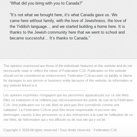
“What did you bring with you to Canada?”
“It’s not what we brought here, it’s what Canada gave us. We
came here without family, with the love of Jewishness, the love of
the Yiddish language… and we started building a home here. It is
thanks to the Jewish community here that we went to school and
became successful… It’s thanks to Canada.”
The opinions expressed are those of the individuals featured on this website and do not
necessarily state or reflect the views of Federation CJA. Publication on this website
should not be considered an endorsement. Federation CJA accepts no liability or blame
for damages to any person or business entity because of this website, its information or
any website linked to it.
-------------------------------------------------------------------
Les opinions exprimées n’engagent que les personnes apparaissant sur ce site Web.
Elles ne traduisent ni ne reflètent pas nécessairement les points de vue de la Fédération
CJA. Une publication sur ce site Web ne peut pas être considérée comme une
validation. La Fédération CJA ne peut être tenue responsable ni accuser des
dommages causés à des personnes ou à des entreprises à la suite de l’utilisation de ce
site Web, de l’information qui y est diffusée ou de tout site qui y est lié.
Copyright © 2026 All rights reserved / Tous droits réservés - Federation CJA