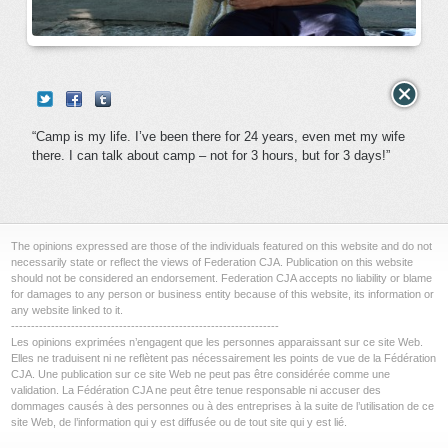
“Camp is my life. I’ve been there for 24 years, even met my wife
there. I can talk about camp – not for 3 hours, but for 3 days!”
The opinions expressed are those of the individuals featured on this website and do not
necessarily state or reflect the views of Federation CJA. Publication on this website
should not be considered an endorsement. Federation CJA accepts no liability or blame
for damages to any person or business entity because of this website, its information or
any website linked to it.
-------------------------------------------------------------------
Les opinions exprimées n’engagent que les personnes apparaissant sur ce site Web.
Elles ne traduisent ni ne reflètent pas nécessairement les points de vue de la Fédération
CJA. Une publication sur ce site Web ne peut pas être considérée comme une
validation. La Fédération CJA ne peut être tenue responsable ni accuser des
dommages causés à des personnes ou à des entreprises à la suite de l’utilisation de ce
site Web, de l’information qui y est diffusée ou de tout site qui y est lié.