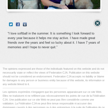
“I love softball in the summer. It is something I look forward to
every year because it helps me stay active. I have made great
friends over the years and feel so lucky about it. I have 7 years of
memories and I hope to never quit.”
The opinions expressed are those of the individuals featured on this website and do not
necessarily state or reflect the views of Federation CJA. Publication on this website
should not be considered an endorsement. Federation CJA accepts no liability or blame
for damages to any person or business entity because of this website, its information or
any website linked to it.
-------------------------------------------------------------------
Les opinions exprimées n’engagent que les personnes apparaissant sur ce site Web.
Elles ne traduisent ni ne reflètent pas nécessairement les points de vue de la Fédération
CJA. Une publication sur ce site Web ne peut pas être considérée comme une
validation. La Fédération CJA ne peut être tenue responsable ni accuser des
dommages causés à des personnes ou à des entreprises à la suite de l’utilisation de ce