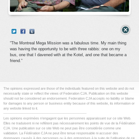
“The Montreal Mega Mission was a fabulous time. My main thing
was having the opportunity to be with three rabbis: one on my
bus, one that I davened with at the Kotel, and one that became a
friend.”
The opinions expressed are those of the individuals featured on this website and do not
necessarily state or reflect the views of Federation CJA. Publication on this website
should not be considered an endorsement. Federation CJA accepts no liability or blame
for damages to any person or business entity because of this website, its information or
any website linked to it.
-------------------------------------------------------------------
Les opinions exprimées n’engagent que les personnes apparaissant sur ce site Web.
Elles ne traduisent ni ne reflètent pas nécessairement les points de vue de la Fédération
CJA. Une publication sur ce site Web ne peut pas être considérée comme une
validation. La Fédération CJA ne peut être tenue responsable ni accuser des
dommages causés à des personnes ou à des entreprises à la suite de l’utilisation de ce