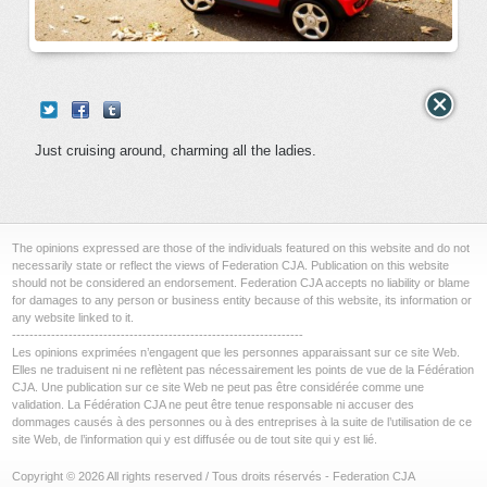
Just cruising around, charming all the ladies.
The opinions expressed are those of the individuals featured on this website and do not
necessarily state or reflect the views of Federation CJA. Publication on this website
should not be considered an endorsement. Federation CJA accepts no liability or blame
for damages to any person or business entity because of this website, its information or
any website linked to it.
-------------------------------------------------------------------
Les opinions exprimées n’engagent que les personnes apparaissant sur ce site Web.
Elles ne traduisent ni ne reflètent pas nécessairement les points de vue de la Fédération
CJA. Une publication sur ce site Web ne peut pas être considérée comme une
validation. La Fédération CJA ne peut être tenue responsable ni accuser des
dommages causés à des personnes ou à des entreprises à la suite de l’utilisation de ce
site Web, de l’information qui y est diffusée ou de tout site qui y est lié.
Copyright © 2026 All rights reserved / Tous droits réservés - Federation CJA