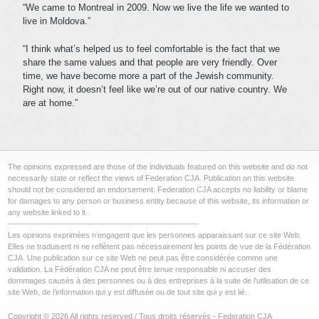
“We came to Montreal in 2009. Now we live the life we wanted to
live in Moldova.”
“I think what’s helped us to feel comfortable is the fact that we
share the same values and that people are very friendly. Over
time, we have become more a part of the Jewish community.
Right now, it doesn’t feel like we’re out of our native country. We
are at home.”
The opinions expressed are those of the individuals featured on this website and do not
necessarily state or reflect the views of Federation CJA. Publication on this website
should not be considered an endorsement. Federation CJA accepts no liability or blame
for damages to any person or business entity because of this website, its information or
any website linked to it.
-------------------------------------------------------------------
Les opinions exprimées n’engagent que les personnes apparaissant sur ce site Web.
Elles ne traduisent ni ne reflètent pas nécessairement les points de vue de la Fédération
CJA. Une publication sur ce site Web ne peut pas être considérée comme une
validation. La Fédération CJA ne peut être tenue responsable ni accuser des
dommages causés à des personnes ou à des entreprises à la suite de l’utilisation de ce
site Web, de l’information qui y est diffusée ou de tout site qui y est lié.
Copyright © 2026 All rights reserved / Tous droits réservés - Federation CJA