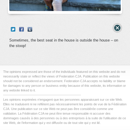
Sometimes, the best seat in the house is outside the house – on
the stoop!
The opinions expressed are those of the individuals featured on this website and do not
necessarily state or reflect the views of Federation CJA. Publication on this website
should not be considered an endorsement. Federation CJA accepts no liability or blame
for damages to any person or business entity because of this website, its information or
any website linked to it.
-------------------------------------------------------------------
Les opinions exprimées n’engagent que les personnes apparaissant sur ce site Web.
Elles ne traduisent ni ne reflètent pas nécessairement les points de vue de la Fédération
CJA. Une publication sur ce site Web ne peut pas être considérée comme une
validation. La Fédération CJA ne peut être tenue responsable ni accuser des
dommages causés à des personnes ou à des entreprises à la suite de l’utilisation de ce
site Web, de l’information qui y est diffusée ou de tout site qui y est lié.