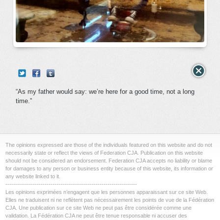
“As my father would say: we’re here for a good time, not a long
time.”
The opinions expressed are those of the individuals featured on this website and do not
necessarily state or reflect the views of Federation CJA. Publication on this website
should not be considered an endorsement. Federation CJA accepts no liability or blame
for damages to any person or business entity because of this website, its information or
any website linked to it.
-------------------------------------------------------------------
Les opinions exprimées n’engagent que les personnes apparaissant sur ce site Web.
Elles ne traduisent ni ne reflètent pas nécessairement les points de vue de la Fédération
CJA. Une publication sur ce site Web ne peut pas être considérée comme une
validation. La Fédération CJA ne peut être tenue responsable ni accuser des